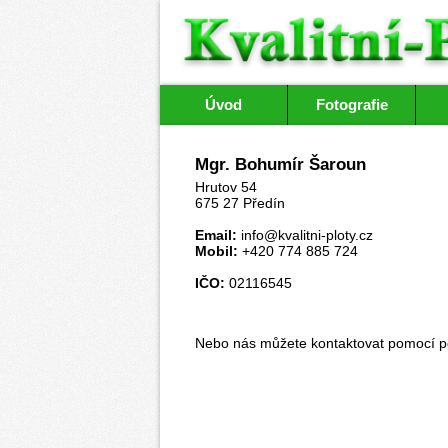
Úvod
Fotografie
Mgr. Bohumír Šaroun
Hrutov 54
675 27 Předín
Email:
info@kvalitni-ploty.cz
Mobil:
+420 774 885 724
IČO:
02116545
Nebo nás můžete kontaktovat pomocí
p