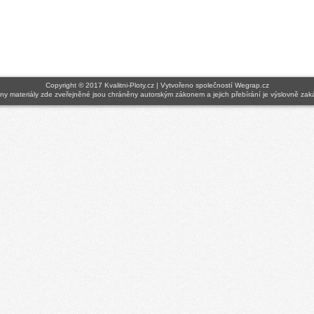
Copyright © 2017
Kvalitni-Ploty.cz
| Vytvořeno společností
Wegrap.cz
y materiály zde zveřejněné jsou chráněny autorským zákonem a jejich přebírání je výslovně za