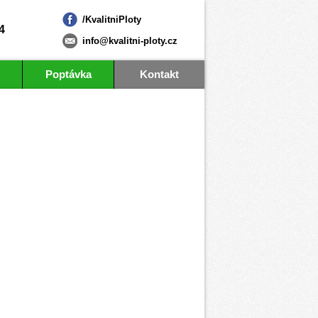
/KvalitniPloty
4
info@kvalitni-ploty.cz
Poptávka
Kontakt