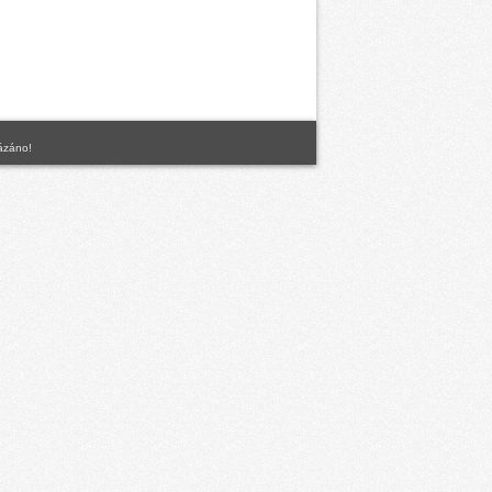
kázáno!