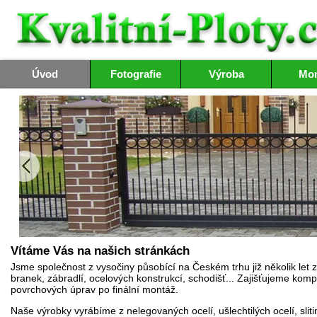
Úvod
Fotografie
Výroba
Mon
Vítáme Vás na našich stránkách
Jsme společnost z vysočiny působící na Českém trhu již několik let z
branek, zábradlí, ocelových konstrukcí, schodišť... Zajišťujeme komp
povrchových úprav po finální montáž.
Naše výrobky vyrábíme z nelegovaných ocelí, ušlechtilých ocelí, sliti