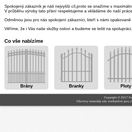
Spokojený zákazník je náš nejvyšší cíl,proto se snažíme v maximální 
V průběhu výroby tato přání respektujeme a vkládáme do naší prác
Odměnou jsou pro nás spokojení zákazníci, kteří s námi opakovaně sp
Věříme, že i Vás naše služby osloví a budeme se tešit na spolupráci
Co vše nabízíme
Brány
Branky
Ploty
Copyright © 2017
Kv
Všechny materiály zde zveřejněné jsou c